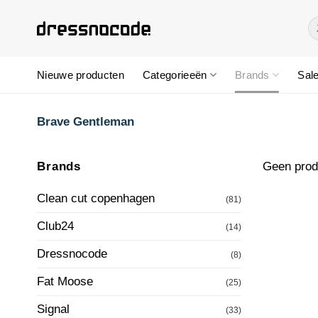
Ga
Z
naar
na
inhoud
Nieuwe producten
Categorieeën
Brands
Sal
Brave Gentleman
Brands
Geen produ
Clean cut copenhagen
(81)
Club24
(14)
Dressnocode
(8)
Fat Moose
(25)
Signal
(33)