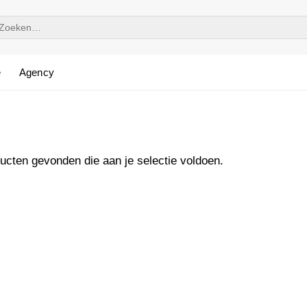
oeken
ar:
e
Agency
cten gevonden die aan je selectie voldoen.